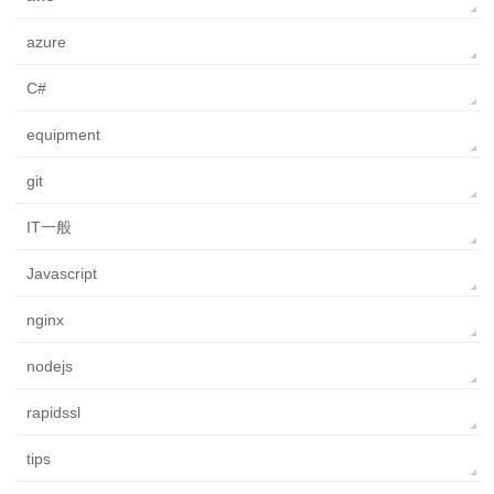
azure
C#
equipment
git
IT一般
Javascript
nginx
nodejs
rapidssl
tips