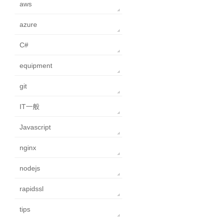
aws
azure
C#
equipment
git
IT一般
Javascript
nginx
nodejs
rapidssl
tips