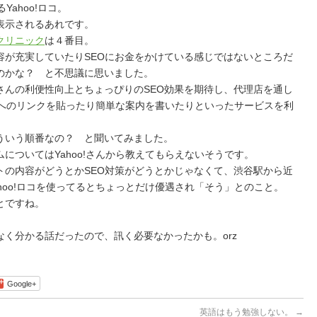
Yahoo!ロコ。
表示されるあれです。
クリニック
は４番目。
容が充実していたりSEOにお金をかけている感じではないところだ
のかな？ と不思議に思いました。
さんの利便性向上とちょっぴりのSEO効果を期待し、代理店を通し
イトへのリンクを貼ったり簡単な案内を書いたりといったサービスを利
ういう順番なの？ と聞いてみました。
についてはYahoo!さんから教えてもらえないそうです。
トの内容がどうとかSEO対策がどうとかじゃなくて、渋谷駅から近
hoo!ロコを使ってるとちょっとだけ優遇され「そう」とのこと。
とですね。
く分かる話だったので、訊く必要なかったかも。orz
Google+
英語はもう勉強しない。
→