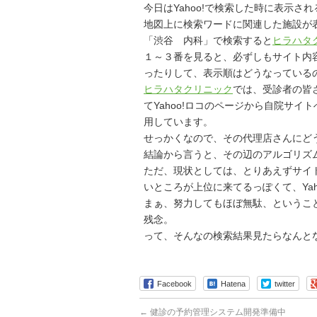
今日はYahoo!で検索した時に表示される
地図上に検索ワードに関連した施設が
「渋谷 内科」で検索すると
ヒラハタ
１～３番を見ると、必ずしもサイト内
ったりして、表示順はどうなっている
ヒラハタクリニック
では、受診者の皆
てYahoo!ロコのページから自院サ
用しています。
せっかくなので、その代理店さんにど
結論から言うと、その辺のアルゴリズム
ただ、現状としては、とりあえずサイ
いところが上位に来てるっぽくて、Ya
まぁ、努力してもほぼ無駄、というこ
残念。
って、そんなの検索結果見たらなんとな
Facebook
Hatena
twitter
←
健診の予約管理システム開発準備中