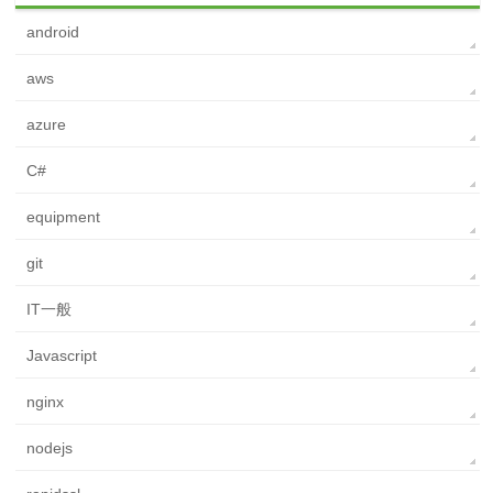
android
aws
azure
C#
equipment
git
IT一般
Javascript
nginx
nodejs