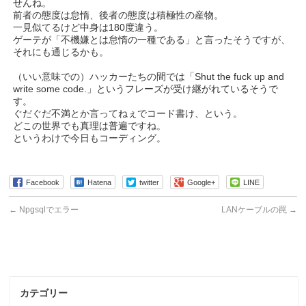
せんね。
前者の態度は怠惰、後者の態度は積極性の産物。
一見似てるけど中身は180度違う。
ゲーテが「不機嫌とは怠惰の一種である」と言ったそうですが、
それにも通じるかも。
（いい意味での）ハッカーたちの間では「Shut the fuck up and
write some code.」というフレーズが受け継がれているそうで
す。
ぐだぐだ不満とか言ってねぇでコード書け、という。
どこの世界でも真理は普遍ですね。
というわけで今日もコーディング。
Facebook
Hatena
twitter
Google+
LINE
←
Npgsqlでエラー
LANケーブルの罠
→
カテゴリー