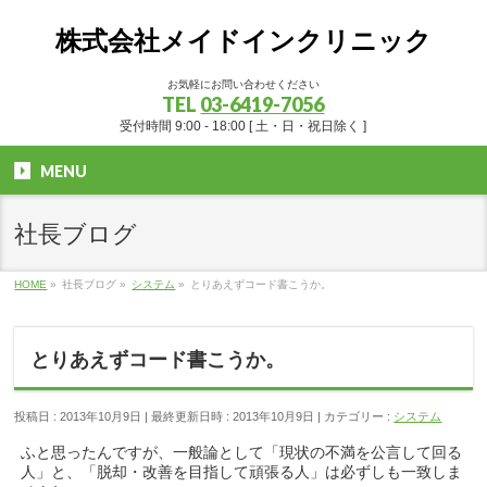
株式会社メイドインクリニック
お気軽にお問い合わせください
TEL
03-6419-7056
受付時間 9:00 - 18:00 [ 土・日・祝日除く ]
MENU
社長ブログ
HOME
»
社長ブログ
»
システム
»
とりあえずコード書こうか。
とりあえずコード書こうか。
投稿日 : 2013年10月9日
最終更新日時 : 2013年10月9日
カテゴリー :
システム
ふと思ったんですが、一般論として「現状の不満を公言して回る
人」と、「脱却・改善を目指して頑張る人」は必ずしも一致しま