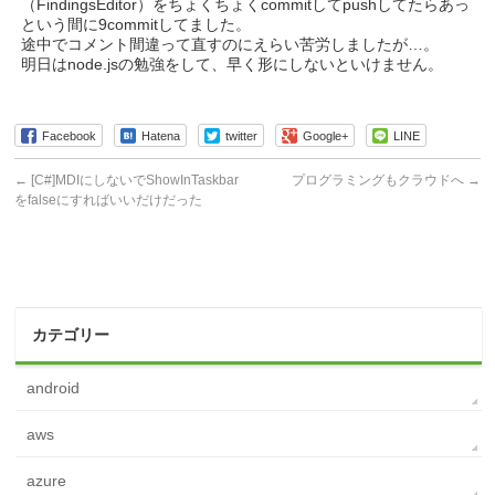
（FindingsEditor）をちょくちょくcommitしてpushしてたらあっ
という間に9commitしてました。
途中でコメント間違って直すのにえらい苦労しましたが…。
明日はnode.jsの勉強をして、早く形にしないといけません。
Facebook
Hatena
twitter
Google+
LINE
←
[C#]MDIにしないでShowInTaskbar
プログラミングもクラウドへ
→
をfalseにすればいいだけだった
カテゴリー
android
aws
azure