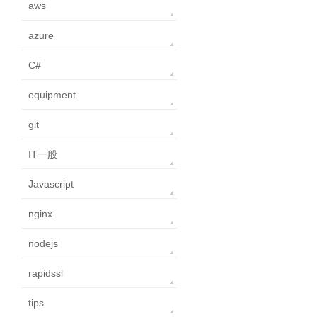
aws
azure
C#
equipment
git
IT一般
Javascript
nginx
nodejs
rapidssl
tips