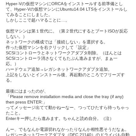
Hyper-Vの仮想マシンにORCAをインストールする前準備とし
て、Hyper-Vの仮想マシンにUbuntu14.04 LTSをインストールし
てみることにしました。
しかしここで超ハマることに…。
仮想マシンは第１世代に。（第２世代にするとブートISOが反応
しない。）
ネットワークの構成では「接続しない」を選択する。
作った仮想マシンを右クリックして「設定」
SCSIコントローラとネットワークアダプタ削除。（ほんとは
SCSIコントローラ消さなくてもたぶん進みますが、まぁ一
応。）
ハードウェア追加→レガシネットワークアダプタ追加。
上記をしないとインストール後、再起動のところでフリーズす
る。
最後にはまったのが、
「Please remove installation media and close the tray (if any)
then press ENTER:」
ってメッセージ出てて動かねーなー、つってひたすら待っちゃっ
たこと。
Enterキー押したら進みます。ちゃんと読め自分。（泣）
んー、でもなんか電源切れなかったりなんか相性悪そうだなぁ。
レガシーネットワークアダプタ（DEC 21140）のドライバも自動