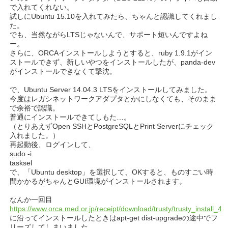
で入れてくれない。
試しにUbuntu 15.10を入れてみたら、ちゃんと認識してくれまし
た。
でも、当然ながらLTSじゃないんで、サポート短いんですよね
ー。
さらに、ORCAインストールしようとすると、ruby 1.9.1がイン
ストールできず、新しいやつをインストールしたが、panda-dev
がインストールできなくて撃沈。
で、Ubuntu Server 14.04.3 LTSをインストールしてみました。
今度はレガシネットワークアダプタとかにしなくても、そのまま
で余裕で認識。
普通にインストールできてしもた…。
（とりあえずOpen SSHとPostgreSQLとPrint Serverにチェック
入れました。）
再起動後、ログインして、
sudo -i
tasksel
で、「Ubuntu desktop」を選択して、OKすると、ものすごい時
間かかるがちゃんとGUI環境がインストールされます。
なんか一回目
https://www.orca.med.or.jp/receipt/download/trusty/trusty_install_48
に沿ってインストールしたときはapt-get dist-upgradeの途中でフ
リーズしてしまいました。