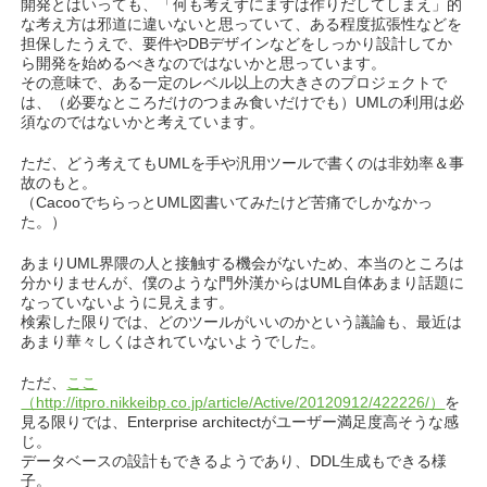
開発とはいっても、「何も考えずにまずは作りだしてしまえ」的
な考え方は邪道に違いないと思っていて、ある程度拡張性などを
担保したうえで、要件やDBデザインなどをしっかり設計してか
ら開発を始めるべきなのではないかと思っています。
その意味で、ある一定のレベル以上の大きさのプロジェクトで
は、（必要なところだけのつまみ食いだけでも）UMLの利用は必
須なのではないかと考えています。
ただ、どう考えてもUMLを手や汎用ツールで書くのは非効率＆事
故のもと。
（CacooでちらっとUML図書いてみたけど苦痛でしかなかっ
た。）
あまりUML界隈の人と接触する機会がないため、本当のところは
分かりませんが、僕のような門外漢からはUML自体あまり話題に
なっていないように見えます。
検索した限りでは、どのツールがいいのかという議論も、最近は
あまり華々しくはされていないようでした。
ただ、
ここ
（http://itpro.nikkeibp.co.jp/article/Active/20120912/422226/）
を
見る限りでは、Enterprise architectがユーザー満足度高そうな感
じ。
データベースの設計もできるようであり、DDL生成もできる様
子。