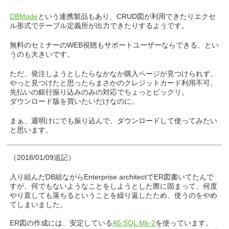
DBMode
という連携製品もあり、CRUD図が利用できたりエクセ
ル形式でテーブル定義所が出力できたりするようです。
無料のセミナーのWEB視聴もサポートユーザーならできる、とい
うのも大きいです。
ただ、発注しようとしたらなかなか購入ページが見つけられず、
やっと見つけたと思ったらまさかのクレジットカード利用不可、
先払いの銀行振り込みのみの対応でちょっとビックリ。
ダウンロード版を買いたいだけなのに。
まぁ、週明けにでも振り込んで、ダウンロードして使ってみたい
と思います。
（2018/01/09追記）
入り組んだDB組ながらEnterprise architectでER図書いてたんで
すが、何でもないようなことをしようとした際に固まって、何度
やり直しても落ちるということを繰り返したため、使うのをやめ
てしまいました。
ER図の作成には、安定している
A5:SQL Mk-2
を使っています。