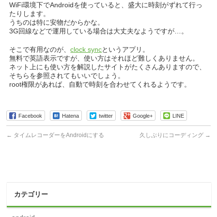
WiFi環境下でAndroidを使っていると、盛大に時刻がずれて行っ
たりします。
うちのは特に安物だからかな。
3G回線などで運用している場合は大丈夫なようですが…。
そこで有用なのが、
clock sync
というアプリ。
無料で英語表示ですが、使い方はそれほど難しくありません。
ネット上にも使い方を解説したサイトがたくさんありますので、
そちらを参照されてもいいでしょう。
root権限があれば、自動で時刻を合わせてくれるようです。
Facebook
Hatena
twitter
Google+
LINE
←
タイムレコーダーをAndroidにする
久しぶりにコーディング
→
カテゴリー