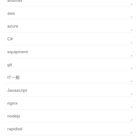
android
aws
azure
C#
equipment
git
IT一般
Javascript
nginx
nodejs
rapidssl