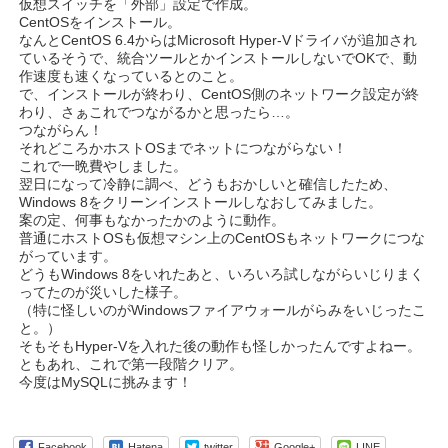
仮想スイッチを「外部」設定で作成。
CentOSをインストール。
なんとCentOS 6.4からはMicrosoft Hyper-Vドライバが追加され
ているそうで、統合ツールとかインストールしないでOKで、動
作速度も速くなっているとのこと。
で、インストールが終わり、CentOS側のネットワーク設定が終
わり、さぁこれでつながるかと思ったら…。
つながらん！
それどころかホストOSまでネットにつながらない！
これで一晩費やしました。
翌日になって冷静に調べ、どうもおかしいと確信したため、
Windows 8をクリーンインストールしなおしてみました。
案の定、何事もなかったかのように動作。
普通にホストOSも仮想マシン上のCentOSもネットワークにつな
がっています。
どうもWindows 8をいれたあと、いろいろ試しながらいじりまく
ってたのが災いした様子。
（特に怪しいのがWindowsファイアウォールがらみをいじったこ
と。）
そもそもHyper-Vを入れた後の動作も怪しかったんですよねー。
ともあれ、これで第一段階クリア。
今度はMySQLに挑みます！
Facebook
Hatena
twitter
Google+
LINE