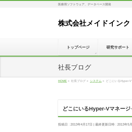
医療用ソフトウェア、データベース開発
株式会社メイドインク
トップページ
研究サポート
社長ブログ
HOME
»
社長ブログ
»
システム
»
どこにいるHyper
どこにいるHyper-Vマネー
投稿日 : 2013年4月17日
最終更新日時 : 2013年5