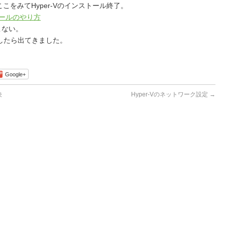
ここをみてHyper-Vのインストール終了。
ストールのやり方
こない。
したら出てきました。
Google+
決
Hyper-Vのネットワーク設定
→