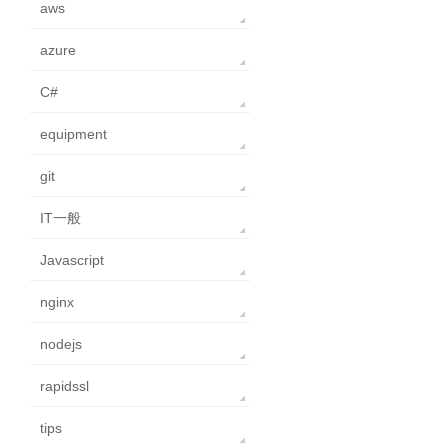
aws
azure
C#
equipment
git
IT一般
Javascript
nginx
nodejs
rapidssl
tips