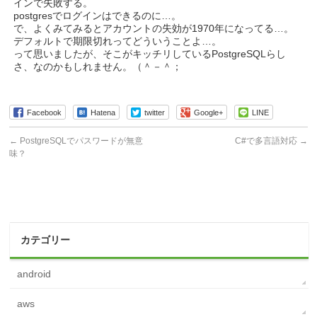
インで失敗する。
postgresでログインはできるのに…。
で、よくみてみるとアカウントの失効が1970年になってる…。
デフォルトで期限切れってどういうことよ…。
って思いましたが、そこがキッチリしているPostgreSQLらし
さ、なのかもしれません。（＾－＾；
Facebook
Hatena
twitter
Google+
LINE
←
PostgreSQLでパスワードが無意
C#で多言語対応
→
味？
カテゴリー
android
aws