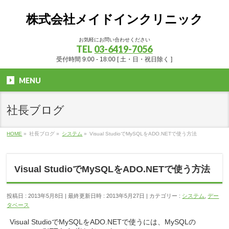
株式会社メイドインクリニック
お気軽にお問い合わせください
TEL
03-6419-7056
受付時間 9:00 - 18:00 [ 土・日・祝日除く ]
MENU
社長ブログ
HOME
»
社長ブログ
»
システム
»
Visual StudioでMySQLをADO.NETで使う方法
Visual StudioでMySQLをADO.NETで使う方法
投稿日 : 2013年5月8日
最終更新日時 : 2013年5月27日
カテゴリー :
システム
,
デー
タベース
Visual StudioでMySQLをADO.NETで使うには、MySQLの