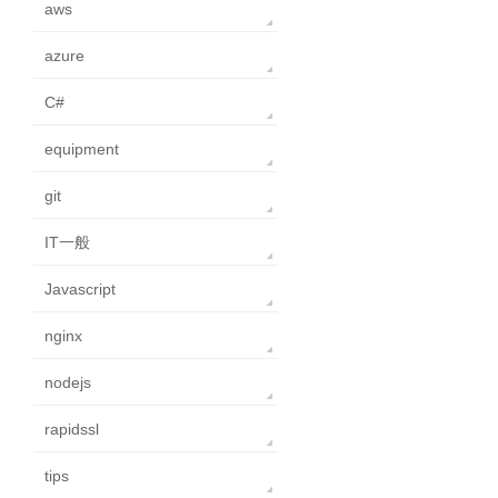
aws
azure
C#
equipment
git
IT一般
Javascript
nginx
nodejs
rapidssl
tips