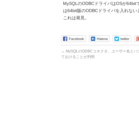
MySQLのODBCドライバはOSが64bitでも
は64bit版のODBCドライバを入れない
これは発見。
Facebook
Hatena
twitter
←
MySQLのODBCコネクタ、ユーザー名と
ておけることが判明