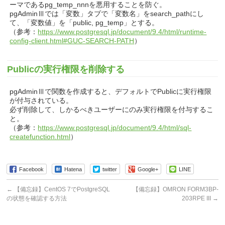
ーマであるpg_temp_nnnを悪用することを防ぐ。
pgAdminⅢでは「変数」タブで「変数名」をsearch_pathにし
て、「変数値」を「public, pg_temp」とする。
（参考：
https://www.postgresql.jp/document/9.4/html/runtime-
config-client.html#GUC-SEARCH-PATH
）
Publicの実行権限を削除する
pgAdminⅢで関数を作成すると、デフォルトでPublicに実行権限
が付与されている。
必ず削除して、しかるべきユーザーにのみ実行権限を付与するこ
と。
（参考：
https://www.postgresql.jp/document/9.4/html/sql-
createfunction.html
）
Facebook
Hatena
twitter
Google+
LINE
←
【備忘録】CentOS 7でPostgreSQL
【備忘録】OMRON FORM3BP-
の状態を確認する方法
203RPE III
→