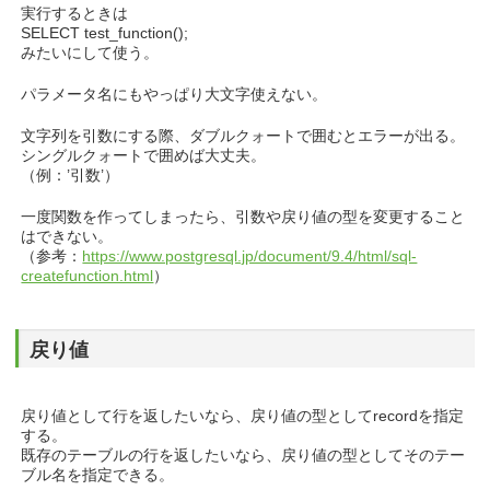
実行するときは
SELECT test_function();
みたいにして使う。
パラメータ名にもやっぱり大文字使えない。
文字列を引数にする際、ダブルクォートで囲むとエラーが出る。
シングルクォートで囲めば大丈夫。
（例：’引数’）
一度関数を作ってしまったら、引数や戻り値の型を変更すること
はできない。
（参考：
https://www.postgresql.jp/document/9.4/html/sql-
createfunction.html
）
戻り値
戻り値として行を返したいなら、戻り値の型としてrecordを指定
する。
既存のテーブルの行を返したいなら、戻り値の型としてそのテー
ブル名を指定できる。