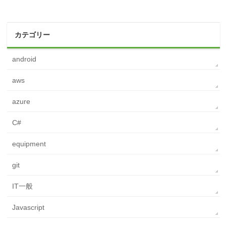
カテゴリー
android
aws
azure
C#
equipment
git
IT一般
Javascript