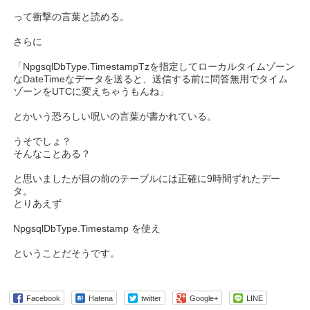
って衝撃の言葉と読める。
さらに
「NpgsqlDbType.TimestampTzを指定してローカルタイムゾーン
なDateTimeなデータを送ると、送信する前に問答無用でタイム
ゾーンをUTCに変えちゃうもんね」
とかいう恐ろしい呪いの言葉が書かれている。
うそでしょ？
そんなことある？
と思いましたが目の前のテーブルには正確に9時間ずれたデー
タ。
とりあえず
NpgsqlDbType.Timestamp を使え
ということだそうです。
Facebook
Hatena
twitter
Google+
LINE