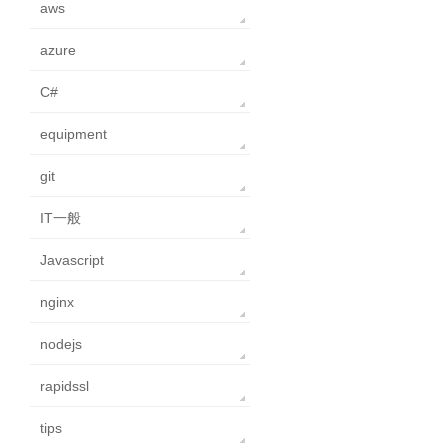
aws
azure
C#
equipment
git
IT一般
Javascript
nginx
nodejs
rapidssl
tips