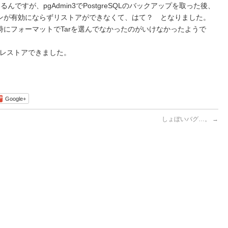
ているんですが、pgAdmin3でPostgreSQLのバックアップを取った後、
ンが有効にならずリストアができなくて、はて？ となりました。
にフォーマットでTarを選んでなかったのがいけなかったようで
にレストアできました。
Google+
しょぼいバグ…。
→