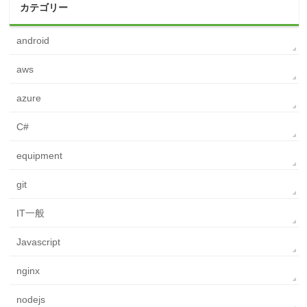
カテゴリー
android
aws
azure
C#
equipment
git
IT一般
Javascript
nginx
nodejs