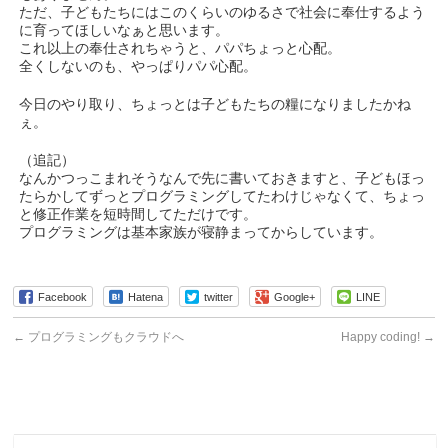
ただ、子どもたちにはこのくらいのゆるさで社会に奉仕するよう
に育ってほしいなぁと思います。
これ以上の奉仕されちゃうと、パパちょっと心配。
全くしないのも、やっぱりパパ心配。
今日のやり取り、ちょっとは子どもたちの糧になりましたかね
ぇ。
（追記）
なんかつっこまれそうなんで先に書いておきますと、子どもほっ
たらかしてずっとプログラミングしてたわけじゃなくて、ちょっ
と修正作業を短時間してただけです。
プログラミングは基本家族が寝静まってからしています。
Facebook
Hatena
twitter
Google+
LINE
←
プログラミングもクラウドへ
Happy coding!
→