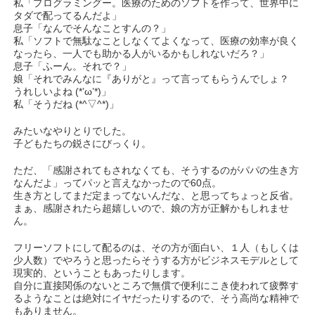
私「プログラミングー。医療のためのソフトを作って、世界中に
タダで配ってるんだよ」
息子「なんでそんなことすんの？」
私「ソフトで無駄なことしなくてよくなって、医療の効率が良く
なったら、一人でも助かる人がいるかもしれないだろ？」
息子「ふーん。それで？」
娘「それでみんなに『ありがと』って言ってもらうんでしょ？
うれしいよね (*’ω’*)」
私「そうだね (*^▽^*)」
みたいなやりとりでした。
子どもたちの鋭さにびっくり。
ただ、「感謝されてもされなくても、そうするのがパパの生き方
なんだよ」ってパッと言えなかったので60点。
生き方としてまだ定まってないんだな、と思ってちょっと反省。
まぁ、感謝されたら超嬉しいので、娘の方が正解かもしれませ
ん。
フリーソフトにして配るのは、その方が面白い、１人（もしくは
少人数）でやろうと思ったらそうする方がビジネスモデルとして
現実的、ということもあったりします。
自分に直接関係のないところで無償で便利にこき使われて疲弊す
るようなことは絶対にイヤだったりするので、そう高尚な精神で
もありません。