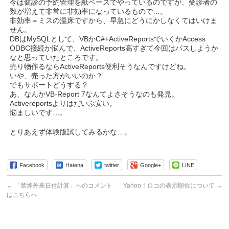
今は健診の予約管理を紙ベースでやっているのですが、受診者の
数が増えて非常に非効率になっているもので…。
非効率＝ミスの温床ですから、早急にどうにかしなくてはいけま
せん。
DBはMySQLとして、VBかC#+ActiveReportsでいくかAccess
ODBC接続か悩んで、ActiveReports高すぎて今回はパスしようか
なと思っていたところです。
売り物作るならActiveReports便利そうなんですけどね。
いや、売った方がいいのか？
でもサポートどうする？
あ、なんかVB-Report 7なんてよさそうなのも発見。
Activereportsよりはだいぶ安い。
悩ましいです…。
とりあえず体験版試してみるかな…。
Facebook
Hatena
twitter
Google+
LINE
←
「禁煙外来日付計算」へのコメント
Yahoo！ロコの表示順位について
→
はこちらへ