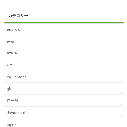
カテゴリー
android
aws
azure
C#
equipment
git
IT一般
Javascript
nginx