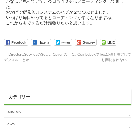
かなぁと思っていて、今日も４０分ほどコーディングしてまし
た。
おかげで所見入力システムのバグが２つつぶせました。
やっぱり毎日やってるとコーディングが早くなりますね。
これからもできるだけ頑張りたいと思います。
Facebook
Hatena
twitter
Google+
LINE
←
Directory.GetFilesのSearchOptionの
[C#]ComboboxでTextに値を設定して
デフォルトとか
も反映されない
→
カテゴリー
android
aws