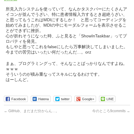
所見入力システムを使っていて、なんかタスクバーにたくさんア
イコンが並んでうざい、特に患者情報入力するとき超絶うざい、
と思ってもうこれはMDIにするしか！ と思ってコーディングを
始めてみましたが、MDIの中にモーダルフォームを表示させるこ
とができずに挫折。
心が折れそうになった時、ふと見ると「ShowInTaskbar」ってプ
ロパティを発見。
もしやと思ってこれをfalseにしたら万事解決してしまいました。
今までの苦労はいったい何だったんだ…。orz
まぁ、プログラミングって、そんなことばっかりなんですよね。
ｗｗｗ
そういうのが積み重なってスキルになるわけです。
はーしんど。
Facebook
Hatena
twitter
Google+
LINE
←
GitHub、まだまだ分からん…。
今のところ9commits
→