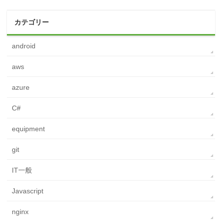
カテゴリー
android
aws
azure
C#
equipment
git
IT一般
Javascript
nginx