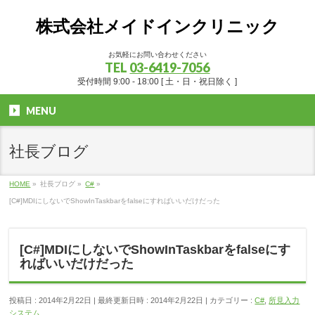
株式会社メイドインクリニック
お気軽にお問い合わせください
TEL
03-6419-7056
受付時間 9:00 - 18:00 [ 土・日・祝日除く ]
MENU
社長ブログ
HOME
»
社長ブログ
»
C#
»
[C#]MDIにしないでShowInTaskbarをfalseにすればいいだけだった
[C#]MDIにしないでShowInTaskbarをfalseにす
ればいいだけだった
投稿日 : 2014年2月22日
最終更新日時 : 2014年2月22日
カテゴリー :
C#
,
所見入力
システム