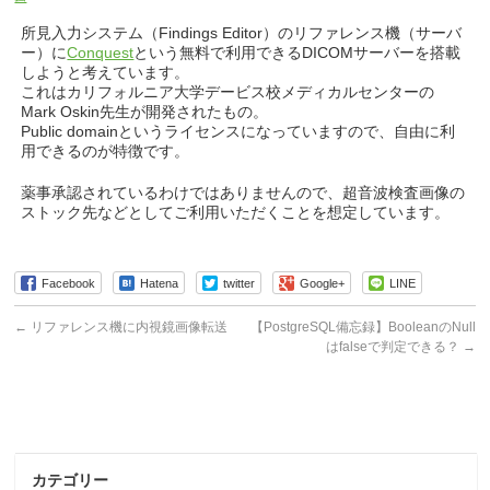
所見入力システム（Findings Editor）のリファレンス機（サーバ
ー）に
Conquest
という無料で利用できるDICOMサーバーを搭載
しようと考えています。
これはカリフォルニア大学デービス校メディカルセンターの
Mark Oskin先生が開発されたもの。
Public domainというライセンスになっていますので、自由に利
用できるのが特徴です。
薬事承認されているわけではありませんので、超音波検査画像の
ストック先などとしてご利用いただくことを想定しています。
Facebook
Hatena
twitter
Google+
LINE
←
リファレンス機に内視鏡画像転送
【PostgreSQL備忘録】BooleanのNull
はfalseで判定できる？
→
カテゴリー