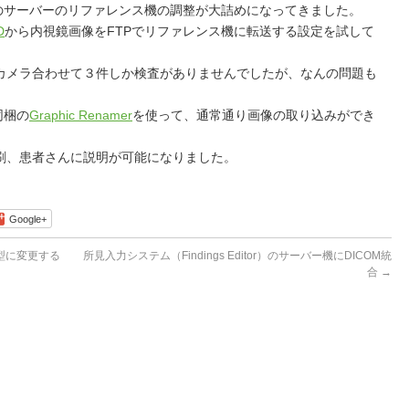
itor）のサーバーのリファレンス機の調整が大詰めになってきました。
D
から内視鏡画像をFTPでリファレンス機に転送する設定を試して
カメラ合わせて３件しか検査がありませんでしたが、なんの問題も
）同梱の
Graphic Renamer
を使って、通常通り画像の取り込みができ
刷、患者さんに説明が可能になりました。
Google+
ger型に変更する
所見入力システム（Findings Editor）のサーバー機にDICOM統
合
→