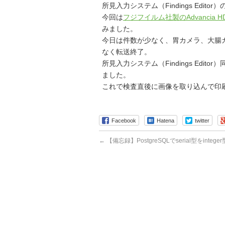
所見入力システム（Findings Ed
今回は
フジフイルム社製のAdvancia H
みました。
今日は件数が少なく、胃カメラ、大腸
なく転送終了。
所見入力システム（Findings Editor
ました。
これで検査直後に画像を取り込んで印
Facebook
Hatena
twitter
←
【備忘録】PostgreSQLでserial型をinte