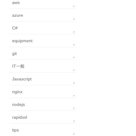
aws
azure
C#
equipment
git
IT一般
Javascript
nginx
nodejs
rapidssl
tips