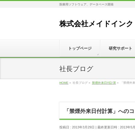
医療用ソフトウェア、データベース開発
株式会社メイドインク
トップページ
研究サポート
社長ブログ
HOME
»
社長ブログ
»
禁煙外来日付計算
»
「禁煙外
「禁煙外来日付計算」へのコ
投稿日 : 2013年3月29日
最終更新日時 : 2013年5