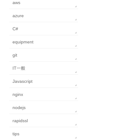
aws
azure
C#
equipment
git
IT一般
Javascript
nginx
nodejs
rapidssl
tips