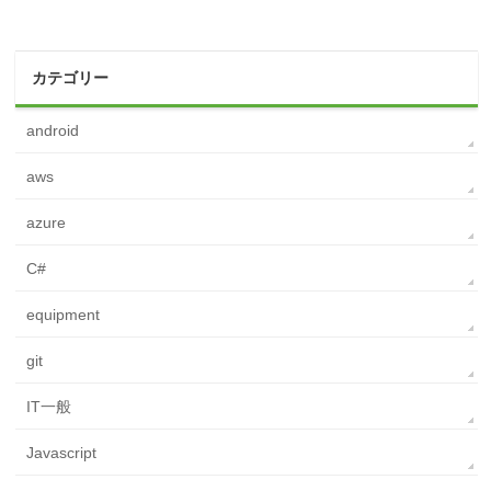
カテゴリー
android
aws
azure
C#
equipment
git
IT一般
Javascript