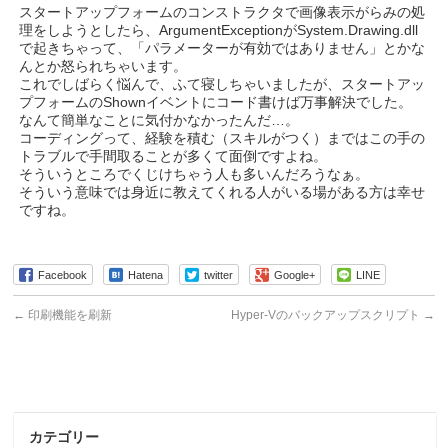
スタートアップフォームのコンストラクタで画像表示がらみの処
理をしようとしたら、ArgumentExceptionがSystem.Drawing.dll
で起きちゃって、「パラメーターが有効ではありません」とかな
んとか怒られちゃいます。
これでしばらく悩んで、ふて寝しちゃいましたが、スタートアッ
プフォームのShownイベントにコード書けば万事解決でした。
なんて簡単なことに気付かなかったんだ…。
コーディングって、経験を積む（スキルがつく）まではこの手の
トラブルで手間取ることが多くて面倒ですよね。
そういうところでくじけちゃう人も多いんだろうなぁ。
そういう意味では身近に教えてくれる人がいる場がある方は幸せ
ですね。
Facebook
Hatena
twitter
Google+
LINE
←
印刷機能を刷新
Hyper-Vのバックアップスクリプト
→
カテゴリー