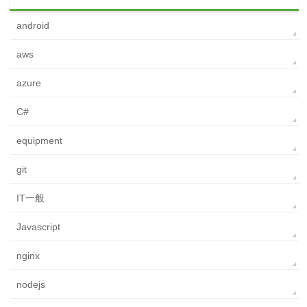
android
aws
azure
C#
equipment
git
IT一般
Javascript
nginx
nodejs