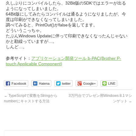
久しぶりにコンパイルしたら、32Bit版のSDKではエラーが出る
ようになってしまいました。
64Bit版にしてみたらコンパイルは通るようになりましたが、今
度は印刷ができなくなってしまいました。
調べてみると、PrintOut()がfalseを返してます。
どういうこっちゃ。
たぶんWindows Updateに伴って印刷できなくなったんじゃない
かと勘繰っていますが…。
しんど…。
参考サイト：
アプリケーション開発ツール b-PAC(Brother P-
touch Applicable Component)
Facebook
Hatena
twitter
Google+
LINE
←
TypeScriptで変数をStringから
3万円台でプレゼン用Windows 8.1マシ
numberにキャストする方法
ンゲット
→