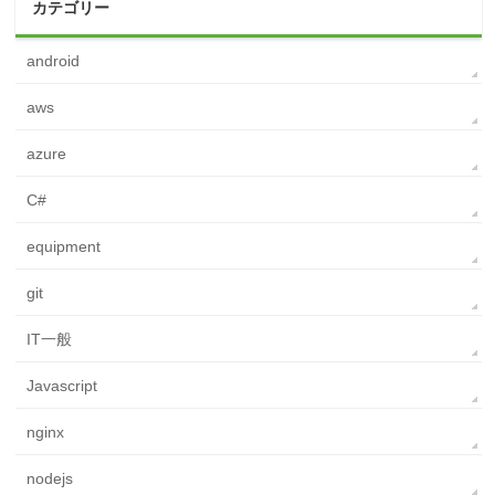
カテゴリー
android
aws
azure
C#
equipment
git
IT一般
Javascript
nginx
nodejs