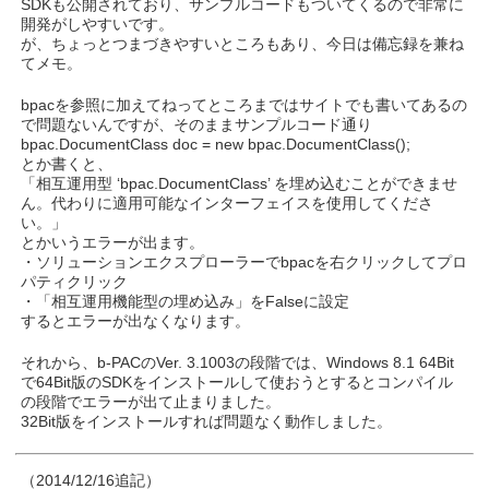
SDKも公開されており、サンプルコードもついてくるので非常に
開発がしやすいです。
が、ちょっとつまづきやすいところもあり、今日は備忘録を兼ね
てメモ。
bpacを参照に加えてねってところまではサイトでも書いてあるの
で問題ないんですが、そのままサンプルコード通り
bpac.DocumentClass doc = new bpac.DocumentClass();
とか書くと、
「相互運用型 ‘bpac.DocumentClass’ を埋め込むことができませ
ん。代わりに適用可能なインターフェイスを使用してくださ
い。」
とかいうエラーが出ます。
・ソリューションエクスプローラーでbpacを右クリックしてプロ
パティクリック
・「相互運用機能型の埋め込み」をFalseに設定
するとエラーが出なくなります。
それから、b-PACのVer. 3.1003の段階では、Windows 8.1 64Bit
で64Bit版のSDKをインストールして使おうとするとコンパイル
の段階でエラーが出て止まりました。
32Bit版をインストールすれば問題なく動作しました。
（2014/12/16追記）