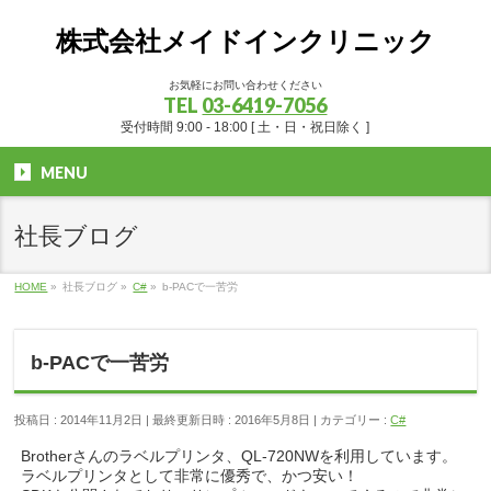
株式会社メイドインクリニック
お気軽にお問い合わせください
TEL
03-6419-7056
受付時間 9:00 - 18:00 [ 土・日・祝日除く ]
MENU
社長ブログ
HOME
»
社長ブログ
»
C#
»
b-PACで一苦労
b-PACで一苦労
投稿日 : 2014年11月2日
最終更新日時 : 2016年5月8日
カテゴリー :
C#
Brotherさんのラベルプリンタ、QL-720NWを利用しています。
ラベルプリンタとして非常に優秀で、かつ安い！