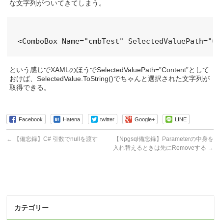
な文字列がついてきてしまう。
という感じでXAMLのほうでSelectedValuePath=”Content”として
おけば、SelectedValue.ToString()でちゃんと選択された文字列が
取得できる。
Facebook
Hatena
twitter
Google+
LINE
←
【備忘録】C# 引数でnullを渡す
【Npgsql備忘録】Parameterの中身を
入れ替えるときは先にRemoveする
→
カテゴリー