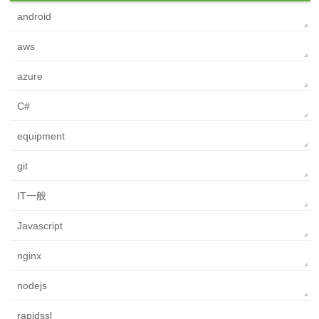
android
aws
azure
C#
equipment
git
IT一般
Javascript
nginx
nodejs
rapidssl