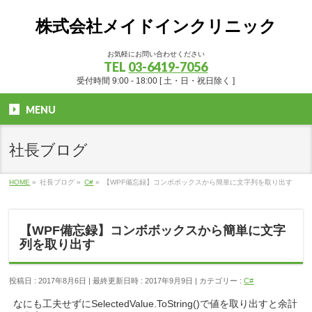
株式会社メイドインクリニック
お気軽にお問い合わせください
TEL
03-6419-7056
受付時間 9:00 - 18:00 [ 土・日・祝日除く ]
MENU
社長ブログ
HOME
»
社長ブログ
»
C#
»
【WPF備忘録】コンボボックスから簡単に文字列を取り出す
【WPF備忘録】コンボボックスから簡単に文字
列を取り出す
投稿日 : 2017年8月6日
最終更新日時 : 2017年9月9日
カテゴリー :
C#
なにも工夫せずにSelectedValue.ToString()で値を取り出すと余計