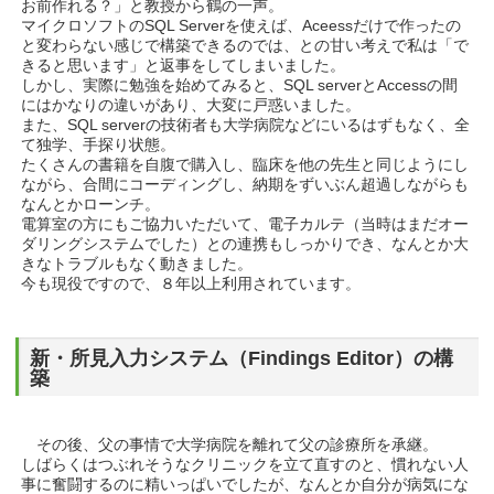
お前作れる？」と教授から鶴の一声。
マイクロソフトのSQL Serverを使えば、Aceessだけで作ったの
と変わらない感じで構築できるのでは、との甘い考えで私は「で
きると思います」と返事をしてしまいました。
しかし、実際に勉強を始めてみると、SQL serverとAccessの間
にはかなりの違いがあり、大変に戸惑いました。
また、SQL serverの技術者も大学病院などにいるはずもなく、全
て独学、手探り状態。
たくさんの書籍を自腹で購入し、臨床を他の先生と同じようにし
ながら、合間にコーディングし、納期をずいぶん超過しながらも
なんとかローンチ。
電算室の方にもご協力いただいて、電子カルテ（当時はまだオー
ダリングシステムでした）との連携もしっかりでき、なんとか大
きなトラブルもなく動きました。
今も現役ですので、８年以上利用されています。
新・所見入力システム（Findings Editor）の構
築
その後、父の事情で大学病院を離れて父の診療所を承継。
しばらくはつぶれそうなクリニックを立て直すのと、慣れない人
事に奮闘するのに精いっぱいでしたが、なんとか自分が病気にな