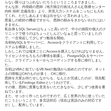
らない限りはつぶれないだろうというところまできました。
そんな折、内視鏡の恩師（地方独立行政法人さんむ医療センター
内科 掛村 忠義先生）より、所見入力システムをこっちにも入れ
てくれ、ただしあんまり金は出せないと言われました。
恩返しの絶好の機会ですから、恩師の頼みをきかないわけにはい
きません。
私自身もSQL Serverはちょっと高いので、中小の病院や個人のク
リニックで使うのはちょっとしんどいなぁと思っていましたの
で、一念発起して少しずつ勉強を開始。
当初MySQLをサーバーに、Accessをクライアントに利用してシ
ステムを構築しました。
しかしこれでは端末ごとにAccessを購入しなければなりません。
ライセンスやもろもろの事情を勘案し、PostgreSQLをサーバー
にし、クライアントを一からコーディングする形に移行しまし
た。
当初はVBAと似ているVB.Netの勉強から始めたのですが、ネット
上の情報はC#のものが多く、C#に移行。
恩師を大変お待たせしながらも、なんとか完成したのが、現在配
布しているFindings Editorというわけです。
その後、恩師に貴重な意見をいただきながら、少しずつ改善を重
ねています。
また、せっかく作ったものですので、広く世界の方に使っていた
だこうということで、多言語対応（現在は英語のみの対応です
が）し、配布しています。