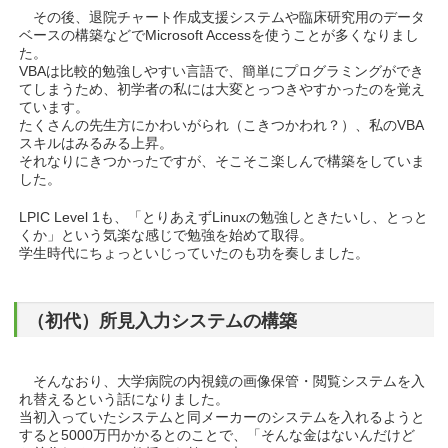
その後、退院チャート作成支援システムや臨床研究用のデータ
ベースの構築などでMicrosoft Accessを使うことが多くなりまし
た。
VBAは比較的勉強しやすい言語で、簡単にプログラミングができ
てしまうため、初学者の私には大変とっつきやすかったのを覚え
ています。
たくさんの先生方にかわいがられ（こきつかわれ？）、私のVBA
スキルはみるみる上昇。
それなりにきつかったですが、そこそこ楽しんで構築をしていま
した。
LPIC Level 1も、「とりあえずLinuxの勉強しときたいし、とっと
くか」という気楽な感じで勉強を始めて取得。
学生時代にちょっといじっていたのも功を奏しました。
（初代）所見入力システムの構築
そんなおり、大学病院の内視鏡の画像保管・閲覧システムを入
れ替えるという話になりました。
当初入っていたシステムと同メーカーのシステムを入れるようと
すると5000万円かかるとのことで、「そんな金はないんだけど