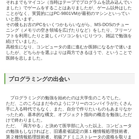
それまでもマイコン（当時はテープでプログラムを読み込んでい
ました）でゲームをすることはありましたが、ゲーム以外はした
ことがなく、実質的にはPC-9801VMが最初のマシンといってい
いと思います。
その後もお古のPCをいくつかもらいながら、MS-DOSのチュー
ニング（メモリの空き領域を広げたりなど）をしたり、フリーソ
フトを利用したりと楽しくパソコンをいじりつつ、雑誌で勉強を
続けていました。
高校生になり、コンピュータの道に進むか医師になるかで迷いま
したが、どちらかを選ぶよりは両方できるほうで、ということで
医師を志しました。
プログラミングの出会い
プログラミングの勉強を始めたのは大学生のころでした。
ただ、このころはまだ今のようにフリーのコンパイラがたくさん
手に入る時代でもなく、また、自分で作りたいものもあまりなか
ったため、基本的な構文、オブジェクト指向の概念を勉強しただ
けで終わりました。
ただ、「両方やる」と決めて医学部に入った以上、コンピュータ
の勉強もしなければと、旧通産省認定の第１種情報処理技術者、
第２種情報処理技術者、初級アドミニストレータの資格を取りま