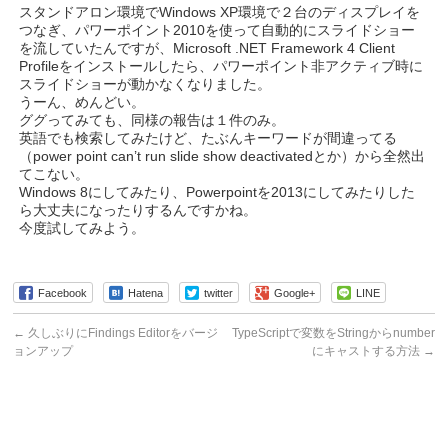
スタンドアロン環境でWindows XP環境で２台のディスプレイを
つなぎ、パワーポイント2010を使って自動的にスライドショー
を流していたんですが、Microsoft .NET Framework 4 Client
Profileをインストールしたら、パワーポイント非アクティブ時に
スライドショーが動かなくなりました。
うーん、めんどい。
ググってみても、同様の報告は１件のみ。
英語でも検索してみたけど、たぶんキーワードが間違ってる
（power point can’t run slide show deactivatedとか）から全然出
てこない。
Windows 8にしてみたり、Powerpointを2013にしてみたりした
ら大丈夫になったりするんですかね。
今度試してみよう。
Facebook
Hatena
twitter
Google+
LINE
←
久しぶりにFindings Editorをバージ
TypeScriptで変数をStringからnumber
ョンアップ
にキャストする方法
→