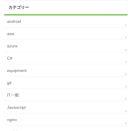
カテゴリー
android
aws
azure
C#
equipment
git
IT一般
Javascript
nginx