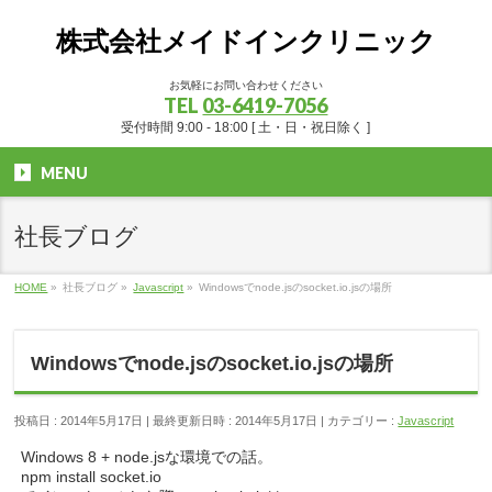
株式会社メイドインクリニック
お気軽にお問い合わせください
TEL
03-6419-7056
受付時間 9:00 - 18:00 [ 土・日・祝日除く ]
MENU
社長ブログ
HOME
»
社長ブログ
»
Javascript
»
Windowsでnode.jsのsocket.io.jsの場所
Windowsでnode.jsのsocket.io.jsの場所
投稿日 : 2014年5月17日
最終更新日時 : 2014年5月17日
カテゴリー :
Javascript
Windows 8 + node.jsな環境での話。
npm install socket.io