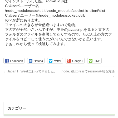
でインストールした際、socket.io.jsは
C:\Users\ユーザー名
\node_modules\socket.io\node_modules\socket.io-client\dist
C:\Users\ユーザー名\node_modules\socket.io\lib
の２か所にあります。
ファイルの大きさが全然違いますので別物。
下の方が全然小さいんですが、中身のjavascriptを見ると直下の
フォルダのファイルを参照してたりするので、たぶん上の方のフ
ァイルをコピーして使うのがいいんではないかと思います。
まぁこれから使って検証してみます。
Facebook
Hatena
twitter
Google+
LINE
←
Japan IT Weekに行ってきました。
[node.js]Expressでsessionを切る方法
→
カテゴリー