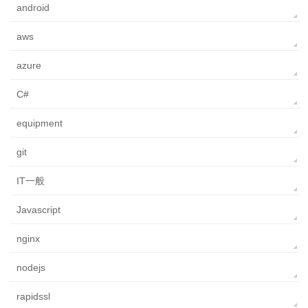
android
aws
azure
C#
equipment
git
IT一般
Javascript
nginx
nodejs
rapidssl