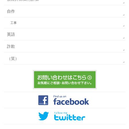
自作
工事
英語
詐欺
（笑）