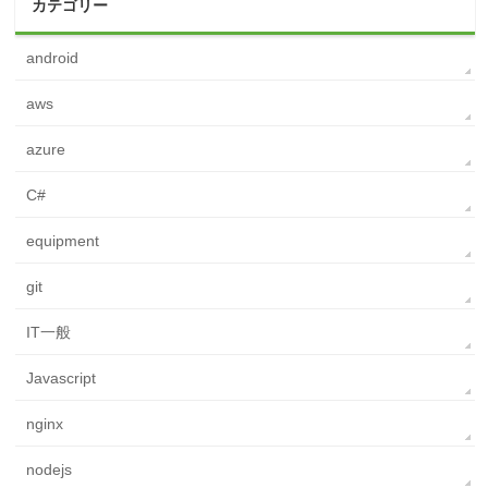
カテゴリー
android
aws
azure
C#
equipment
git
IT一般
Javascript
nginx
nodejs