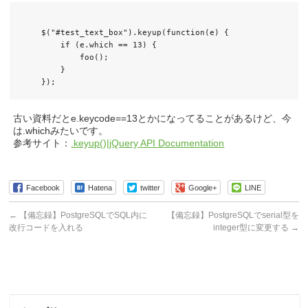
    $("#test_text_box").keyup(function(e) {

        if (e.which == 13) {

            foo();

        }

古い資料だとe.keycode==13とかになってることがあるけど、今
は.whichみたいです。
参考サイト：
.keyup()|jQuery API Documentation
Facebook
Hatena
twitter
Google+
LINE
←
【備忘録】PostgreSQLでSQL内に
【備忘録】PostgreSQLでserial型を
改行コードを入れる
integer型に変更する
→