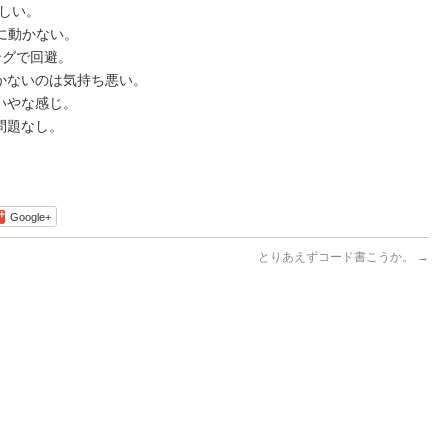
おかしい。
ともに動かない。
ングで回避。
かないのは気持ち悪い。
いやな感じ。
問題なし。
Google+
とりあえずコード書こうか。
→