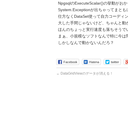
NpgsqlのExecuteScalar()の挙動が
System.Exceptionが出ちゃってま
仕方なくDataSet使って自力コーディ
大した手間じゃないけど、ちゃんと動
ほんのちょっと実行速度も落ちそうで
まぁ、小規模なソフトなんで特に今は
しかしなんで動かないんだろ？
Facebook
Hatena
twitter
←
DataGridViewのデータが消える！