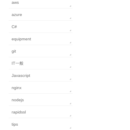
aws
azure
C#
equipment
git
IT一般
Javascript
nginx
nodejs
rapidssl
tips