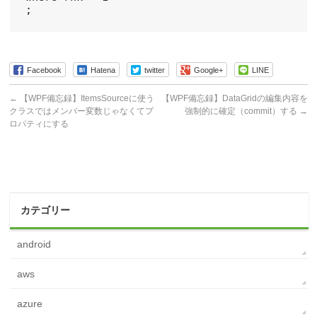
Facebook
Hatena
twitter
Google+
LINE
←
【WPF備忘録】ItemsSourceに使う
【WPF備忘録】DataGridの編集内容を
クラスではメンバー変数じゃなくてプ
強制的に確定（commit）する
→
ロパティにする
カテゴリー
android
aws
azure