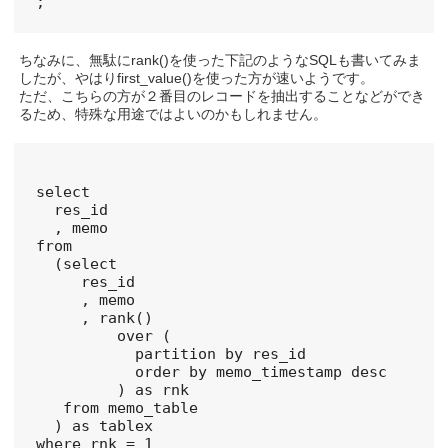
ちなみに、無駄にrank()を使った下記のようなSQLも書いてみま
したが、やはりfirst_value()を使った方が速いようです。
ただ、こちらの方が２番目のレコードを抽出することなどができ
るため、特殊な用途ではよいのかもしれません。
select

  res_id

  , memo

from

  (select

     res_id

     , memo

     , rank()

         over (

           partition by res_id

           order by memo_timestamp desc

         ) as rnk

   from memo_table

  ) as tablex

where rnk = 1
