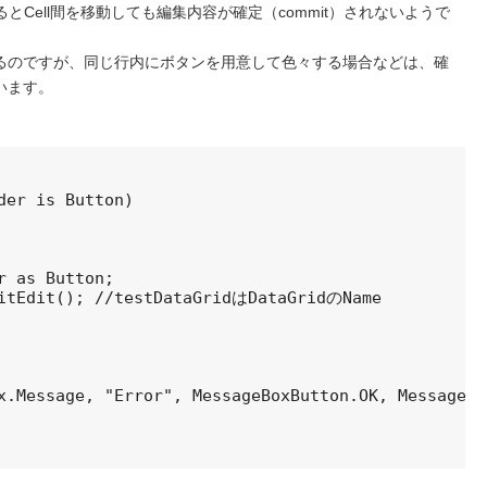
いるとCell間を移動しても編集内容が確定（commit）されないようで
るのですが、同じ行内にボタンを用意して色々する場合などは、確
います。
der is Button)

 as Button;

itEdit(); //testDataGridはDataGridのName

x.Message, "Error", MessageBoxButton.OK, MessageBo