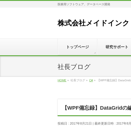
医療用ソフトウェア、データベース開発
株式会社メイドインク
トップページ
研究サポート
社長ブログ
HOME
»
社長ブログ
»
C#
»
【WPF備忘録】DataGr
【WPF備忘録】DataGrid
投稿日 : 2017年8月21日
最終更新日時 : 2017年8