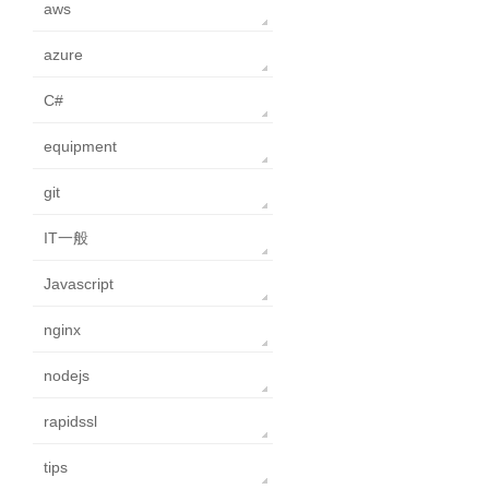
aws
azure
C#
equipment
git
IT一般
Javascript
nginx
nodejs
xImage.Error);

rapidssl
tips