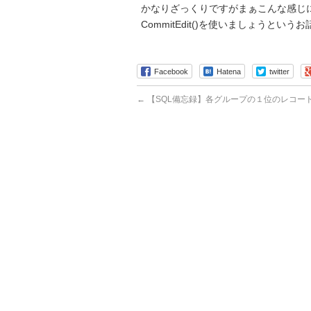
かなりざっくりですがまぁこんな感じ
CommitEdit()を使いましょうという
Facebook
Hatena
twitter
←
【SQL備忘録】各グループの１位のレコー