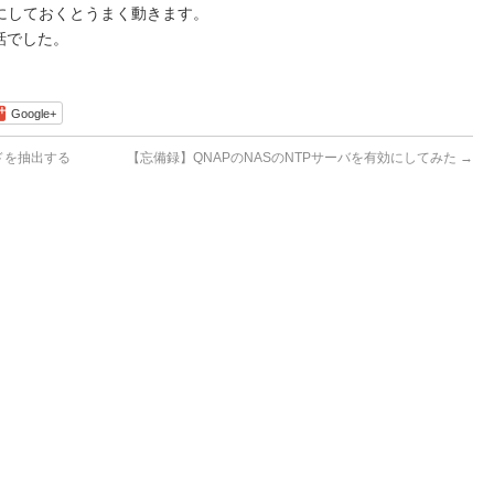
にしておくとうまく動きます。
お話でした。
Google+
ドを抽出する
【忘備録】QNAPのNASのNTPサーバを有効にしてみた
→