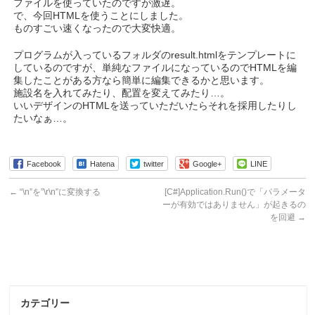
ファイルを使っていたのですが激遅。
で、今回HTMLを使うことにしました。
ものすごい速くなったので大変快適。
プログラムが入っているフォルダのresult.htmlをテンプレートに
しているのですが、単純なファイルになっているのでHTMLを編
集したことがある方なら簡単に編集できるかと思います。
施設名を入れてみたり、配置を変えてみたり…。
いいデザインのHTMLを送っていただいたらそれを採用したりし
たいなぁ…。
Facebook
Hatena
twitter
Google+
LINE
←
“\n”を”\r\n”に変換する
[C#]Application.Run()で「パラメータ
ーが有効ではありません」が起きるの
を回避
→
カテゴリー