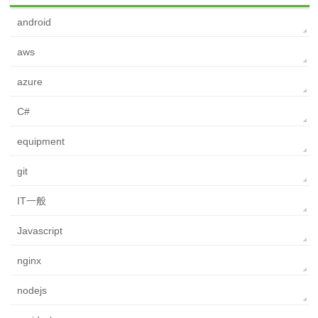
android
aws
azure
C#
equipment
git
IT一般
Javascript
nginx
nodejs