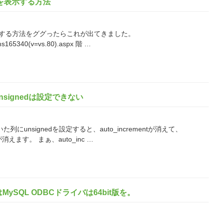
番号を表示する方法
号を表示する方法をググったらこれが出てきました。
ry/ms165340(v=vs.80).aspx 階 …
にunsignedは設定できない
ていた列にunsignedを設定すると、auto_incrementが消えて、
dが消えます。 まぁ、auto_inc …
013ではMySQL ODBCドライバは64bit版を。