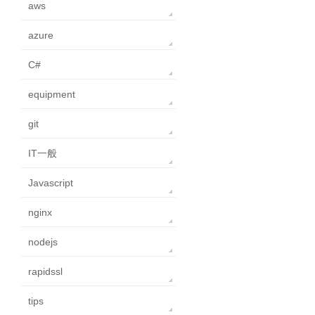
aws
azure
C#
equipment
git
IT一般
Javascript
nginx
nodejs
rapidssl
tips