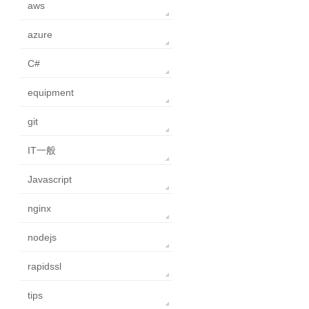
aws
azure
C#
equipment
git
IT一般
Javascript
nginx
nodejs
rapidssl
tips