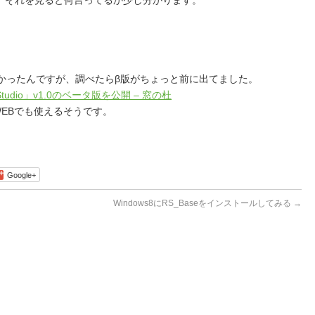
、それを見ると何言ってるか少し分かります。
。
と使えなかったんですが、調べたらβ版がちょっと前に出てました。
isual Studio」v1.0のベータ版を公開 – 窓の杜
s for WEBでも使えるそうです。
Google+
Windows8にRS_Baseをインストールしてみる
→