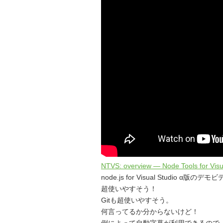
NTVS: overview — Node Tools for Visua
node.js for Visual Studio α版のデ
超使いやすそう！
Gitも超使いやすそう。
何言ってるか分からないけど！