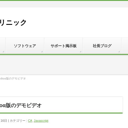
リニック
ソフトウェア
サポート掲示板
社長ブログ
l Studioα版のデモビデオ
Studioα版のデモビデオ
月16日
カテゴリー :
C#
,
Javascript