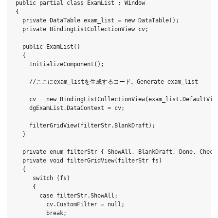
public partial class ExamList : Window

{

  private DataTable exam_list = new DataTable();

  private BindingListCollectionView cv;

  public ExamList()

  {

    InitializeComponent();

    //ここにexam_listを生成するコード。Generate exam_list

    cv = new BindingListCollectionView(exam_list.DefaultView
    dgExamList.DataContext = cv;

    filterGridView(filterStr.BlankDraft);

  }

  private enum filterStr { ShowAll, BlankDraft, Done, Checke
  private void filterGridView(filterStr fs)

  {

     switch (fs)

     {

       case filterStr.ShowAll:

         cv.CustomFilter = null;

         break;
