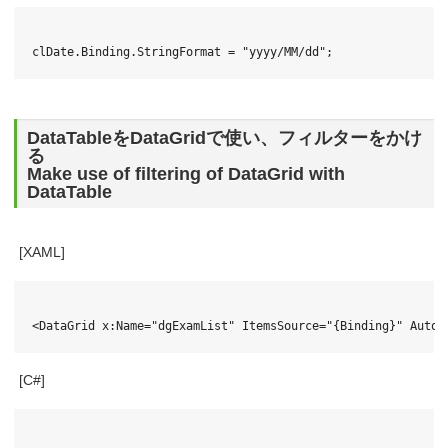
DataTableをDataGridで使い、フィルターをかけ
る
Make use of filtering of DataGrid with
DataTable
[XAML]
[C#]