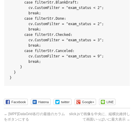
       case filterStr.BlankDraft:

         cv.CustomFilter = "exam_status < 2";

         break;

       case filterStr.Done:

         cv.CustomFilter = "exam_status = 2";

         break;

       case filterStr.Checked:

         cv.CustomFilter = "exam_status = 3";

         break;

       case filterStr.Canceled:

         cv.CustomFilter = "exam_status = 9";

         break;

     }

  }

Facebook
Hatena
twitter
Google+
LINE
←
[WPF]DataGrid各行の最後のカラム
slick.jsで画像を中央に、縦横比維持し
をボタンにする
て画面いっぱいに最大表示
→