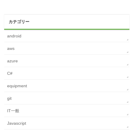
カテゴリー
android
aws
azure
C#
equipment
git
IT一般
Javascript