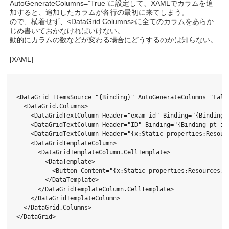
AutoGenerateColumns=”True”に設定して、XAMLでカラムを追
加すると、追加したカラムが各行の最初に来てしまう。
ので、横着せず、<DataGrid.Columns>に全てのカラムをあらか
じめ書いておかなければいけない。
動的にカラムの数などが変わる場合にどうするのかは知らない。
[XAML]
<DataGrid ItemsSource="{Binding}" AutoGenerateColumns="False
  <DataGrid.Columns>

    <DataGridTextColumn Header="exam_id" Binding="{Binding e
    <DataGridTextColumn Header="ID" Binding="{Binding pt_id}
    <DataGridTextColumn Header="{x:Static properties:Resour
    <DataGridTemplateColumn>

      <DataGridTemplateColumn.CellTemplate>

        <DataTemplate>

          <Button Content="{x:Static properties:Resources.Se
        </DataTemplate>

      </DataGridTemplateColumn.CellTemplate>

    </DataGridTemplateColumn>

  </DataGrid.Columns>
