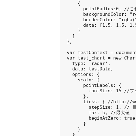
    {

      pointRadius:0, /
      backgroundColor: 
      borderColor: "rgba
      data: [1.5, 1.5, 1.5
    }

  ]

};

var testContext = documen
var test_chart = new Char
  type: 'radar',

  data: testData,

  options: {

    scale: {

      pointLabels: {

        fontSize: 15 /
      },

      ticks: { //http://w
        stepSize: 1, //
        max: 5, //最大値

        beginAtZero: true

      }

    }

  }
