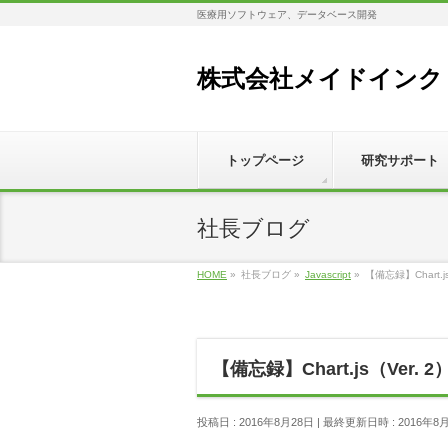
医療用ソフトウェア、データベース開発
株式会社メイドインク
トップページ
研究サポート
社長ブログ
HOME
»
社長ブログ
»
Javascript
»
【備忘録】Chart
【備忘録】Chart.js（Ver
投稿日 : 2016年8月28日
最終更新日時 : 2016年8