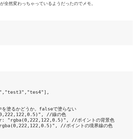
、設定が全然変わっちゃっているようだったのでメモ。
","test3","tes4"],

/線の中を塗るかどうか。falseで塗らない

(0,222,122,0.5)", //線の色

lor: "rgba(0,222,122,0.5)", //ポイントの背景色

 "rgba(0,222,122,0.5)", //ポイントの境界線の色
