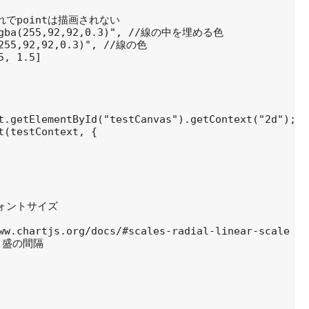
/これでpointは描画されない

"rgba(255,92,92,0.3)", //線の中を埋める色

(255,92,92,0.3)", //線の色

, 1.5]

t.getElementById("testCanvas").getContext("2d");

t(testContext, {

/フォントサイズ

ww.chartjs.org/docs/#scales-radial-linear-scale

 目盛の間隔
