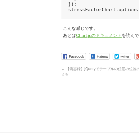
});

こんな感じです。
あとは
Chart.jsのドキュメント
を読んで
Facebook
Hatena
twitter
←
【備忘録】jQueryでテーブルの任意の位
える