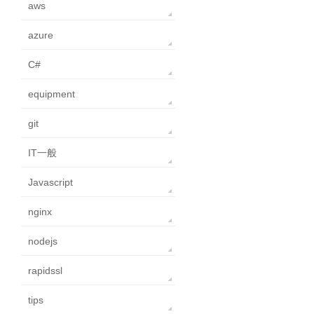
aws
azure
C#
equipment
git
IT一般
Javascript
nginx
nodejs
rapidssl
tips