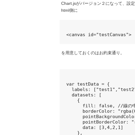
Chart.jsがバージョン２になって
html側に
を用意しておくのはお約束通り。
var testData = {

  labels: ["test1","test2
  datasets: [

    {

      fill: false, /
      borderColor: "rgba
      pointBackgroundCo
      pointBorderColor:
      data: [3,4,2,1]

    },
